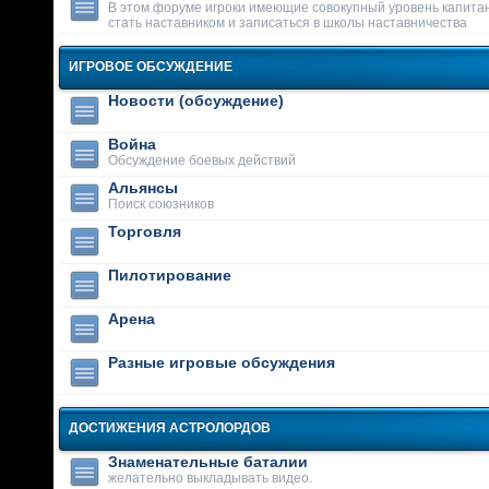
В этом форуме игроки имеющие совокупный уровень капитан
стать наставником и записаться в школы наставничества
ИГРОВОЕ ОБСУЖДЕНИЕ
Новости (обсуждение)
Война
Обсуждение боевых действий
Альянсы
Поиск союзников
Торговля
Пилотирование
Арена
Разные игровые обсуждения
ДОСТИЖЕНИЯ АСТРОЛОРДОВ
Знаменательные баталии
желательно выкладывать видео.