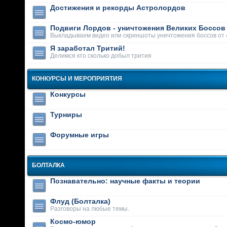
Достижения и рекорды Астролордов
Подвиги Лордов - уничтожения Великих Боссов
Выкладываем видео или скриншоты уничтожения боссов от 
Я заработал Тритий!
Делимся кто сколько добыл трития
КОНКУРСЫ И МЕРОПРИЯТИЯ
Конкурсы
Турниры
Форумные игры
БОЛТАЛКА
Познавательно: научные факты и теории
Флуд (Болталка)
Разговоры на любые темы.
Космо-юмор