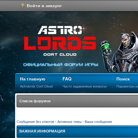
Войти в аккаунт
На главную
FAQ
Поиск
Astrolords Oort Cloud
Часто задаваемые вопросы
Параметры р
Список форумов
Сообщения без ответов
•
Активные темы
•
Ваши сообщения
ВАЖНАЯ ИНФОРМАЦИЯ