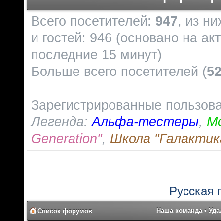
Всего посетителей:
947
, из н
и гостей: 946 (основано на ак
последние 15 минут)
Больше всего посетителей (
5
Зарегистрированные пользов
Легенда:
Альфа-тестеры
,
М
Generation"
,
Школа "Галактик
Русская 
Наша команда
•
Уда
Список форумов