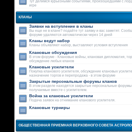
Тут делимся курьезными событиями, произошедшими с Лор
игре
КЛАНЫ
Заявки на вступление в кланы
Вы еще не в клане? подайте тут заявку и вас заметят. Сооб
форуме удаляются автоматически через 14 дней
Кланы ведут набор
Кланы объявляют набор, выставляют условия вступления
Клановые обсуждения
В этом форуме - Клановые войны, клановая дипломатия, тор
обсуждение любых кланов
Клановые усилители
Покупка кланового усилителя, обсуждение клановых усилит
назначение торгов и перепродажа - в этом форуме
Закрытые персональные форумы кланов
В этом разделе находятся закрытые персональные форумы
получаемые вместе с усилителем.
Война за клановые усилители
Подача заявок на отнимание кланового усилителя.
Клановые турниры
ОБЩЕСТВЕННАЯ ПРИЕМНАЯ ВЕРХОВНОГО СОВЕТА АСТРОЛ