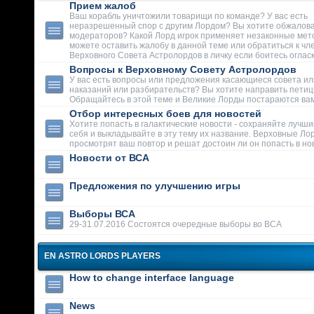
Прием жалоб
Ваш корабль уничтожили товарищи по команде? У вас есть
неразрешенный спор с другим Лордом? Вы хотите обжалова
модераторов? Какой Лорд игрок применяет незаконные мет
можете оставить жалобу в данной теме или обратиться к чл
Верховного Совета Астролордов в личку если боитесь огласк
Вопросы к Верховному Совету Астролордов
У вас есть вопросы или предложения касающиеся совета ил
наказаний или разбирательств? Вы хотите направить пети
Обращайтесь в этой теме и Великие Лорды постараются вам
Отбор интересных боев для новостей
Хотите попасть в галактические новости - сохраняйте лучши
себя и выкладывайте в эту тему их название. Верховные Ло
просмотрят ваш повтор и решат достоин ли он попасть в но
Новости от ВСА
Предложения по улучшению игры
Выборы ВСА
29-31.07.2016 Состоятся очередные выборы во ВСА
EN ASTRO LORDS PLAYERS
How to change interface language
News