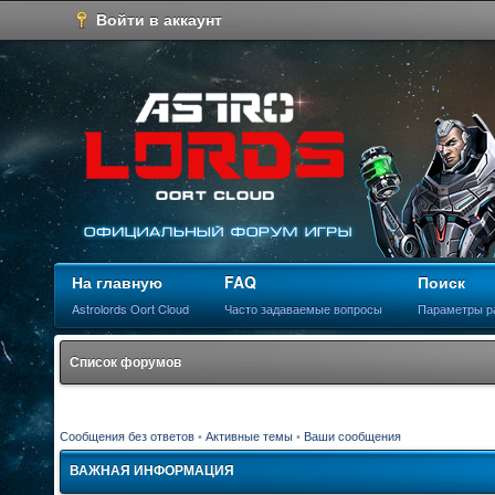
Войти в аккаунт
На главную
FAQ
Поиск
Astrolords Oort Cloud
Часто задаваемые вопросы
Параметры р
Список форумов
Сообщения без ответов
•
Активные темы
•
Ваши сообщения
ВАЖНАЯ ИНФОРМАЦИЯ