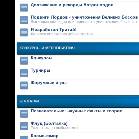
Достижения и рекорды Астролордов
Подвиги Лордов - уничтожения Великих Боссов
Выкладываем видео или скриншоты уничтожения боссов от 
Я заработал Тритий!
Делимся кто сколько добыл трития
КОНКУРСЫ И МЕРОПРИЯТИЯ
Конкурсы
Турниры
Форумные игры
БОЛТАЛКА
Познавательно: научные факты и теории
Флуд (Болталка)
Разговоры на любые темы.
Космо-юмор