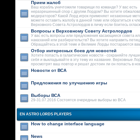
Прием жалоб
Ваш корабль уничтожили товарищи по команде? У вас есть
неразрешенный спор с другим Лордом? Вы хотите обжалова
модераторов? Какой Лорд игрок применяет незаконные мет
можете оставить жалобу в данной теме или обратиться к чл
Верховного Совета Астролордов в личку если боитесь огласк
Вопросы к Верховному Совету Астролордов
У вас есть вопросы или предложения касающиеся совета ил
наказаний или разбирательств? Вы хотите направить пети
Обращайтесь в этой теме и Великие Лорды постараются вам
Отбор интересных боев для новостей
Хотите попасть в галактические новости - сохраняйте лучши
себя и выкладывайте в эту тему их название. Верховные Ло
просмотрят ваш повтор и решат достоин ли он попасть в но
Новости от ВСА
Предложения по улучшению игры
Выборы ВСА
29-31.07.2016 Состоятся очередные выборы во ВСА
EN ASTRO LORDS PLAYERS
How to change interface language
News