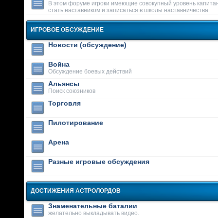
В этом форуме игроки имеющие совокупный уровень капитан
стать наставником и записаться в школы наставничества
ИГРОВОЕ ОБСУЖДЕНИЕ
Новости (обсуждение)
Война
Обсуждение боевых действий
Альянсы
Поиск союзников
Торговля
Пилотирование
Арена
Разные игровые обсуждения
ДОСТИЖЕНИЯ АСТРОЛОРДОВ
Знаменательные баталии
желательно выкладывать видео.