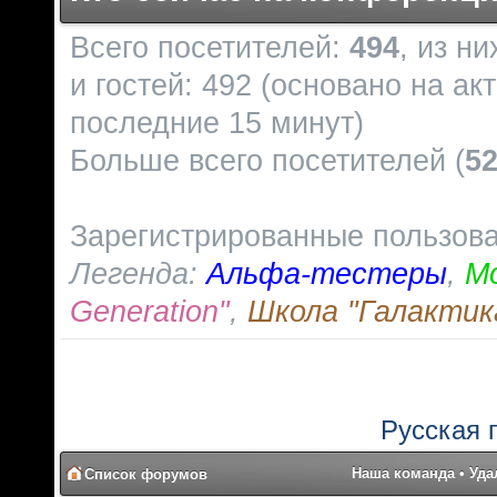
Всего посетителей:
494
, из н
и гостей: 492 (основано на ак
последние 15 минут)
Больше всего посетителей (
5
Зарегистрированные пользов
Легенда:
Альфа-тестеры
,
М
Generation"
,
Школа "Галактик
Русская 
Наша команда
•
Уда
Список форумов