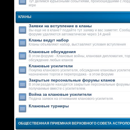
Тут делимся курьезными событиями, произошедшими с Лор
игре
КЛАНЫ
Заявки на вступление в кланы
Вы еще не в клане? подайте тут заявку и вас заметят. Сооб
форуме удаляются автоматически через 14 дней
Кланы ведут набор
Кланы объявляют набор, выставляют условия вступления
Клановые обсуждения
В этом форуме - Клановые войны, клановая дипломатия, тор
обсуждение любых кланов
Клановые усилители
Покупка кланового усилителя, обсуждение клановых усилит
назначение торгов и перепродажа - в этом форуме
Закрытые персональные форумы кланов
В этом разделе находятся закрытые персональные форумы
получаемые вместе с усилителем.
Война за клановые усилители
Подача заявок на отнимание кланового усилителя.
Клановые турниры
ОБЩЕСТВЕННАЯ ПРИЕМНАЯ ВЕРХОВНОГО СОВЕТА АСТРОЛ