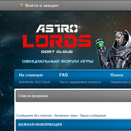
Войти в аккаунт
На главную
FAQ
Поиск
Astrolords Oort Cloud
Часто задаваемые вопросы
Параметры р
Список форумов
Сообщения без ответов
•
Активные темы
•
Ваши сообщения
ВАЖНАЯ ИНФОРМАЦИЯ