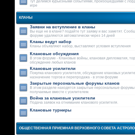
Тут делимся курьезными событиями, произошедшими с Лор
игре
КЛАНЫ
Заявки на вступление в кланы
Вы еще не в клане? подайте тут заявку и вас заметят. Сооб
форуме удаляются автоматически через 14 дней
Кланы ведут набор
Кланы объявляют набор, выставляют условия вступления
Клановые обсуждения
В этом форуме - Клановые войны, клановая дипломатия, тор
обсуждение любых кланов
Клановые усилители
Покупка кланового усилителя, обсуждение клановых усилит
назначение торгов и перепродажа - в этом форуме
Закрытые персональные форумы кланов
В этом разделе находятся закрытые персональные форумы
получаемые вместе с усилителем.
Война за клановые усилители
Подача заявок на отнимание кланового усилителя.
Клановые турниры
ОБЩЕСТВЕННАЯ ПРИЕМНАЯ ВЕРХОВНОГО СОВЕТА АСТРОЛ