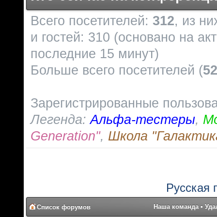
Всего посетителей:
312
, из н
и гостей: 310 (основано на ак
последние 15 минут)
Больше всего посетителей (
5
Зарегистрированные пользов
Легенда:
Альфа-тестеры
,
М
Generation"
,
Школа "Галактик
Русская 
Наша команда
•
Уда
Список форумов