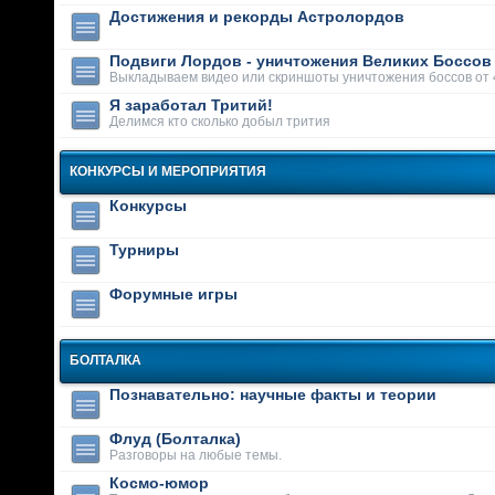
Достижения и рекорды Астролордов
Подвиги Лордов - уничтожения Великих Боссов
Выкладываем видео или скриншоты уничтожения боссов от 
Я заработал Тритий!
Делимся кто сколько добыл трития
КОНКУРСЫ И МЕРОПРИЯТИЯ
Конкурсы
Турниры
Форумные игры
БОЛТАЛКА
Познавательно: научные факты и теории
Флуд (Болталка)
Разговоры на любые темы.
Космо-юмор