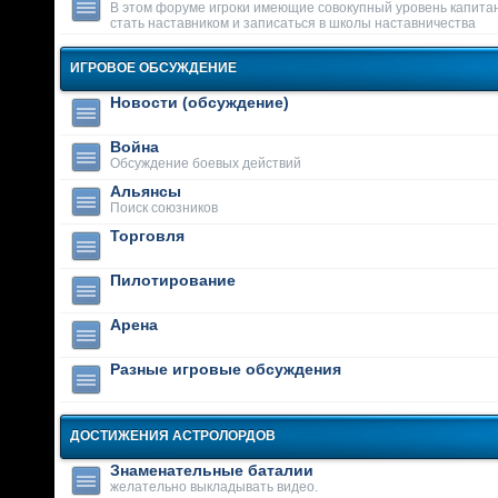
В этом форуме игроки имеющие совокупный уровень капитан
стать наставником и записаться в школы наставничества
ИГРОВОЕ ОБСУЖДЕНИЕ
Новости (обсуждение)
Война
Обсуждение боевых действий
Альянсы
Поиск союзников
Торговля
Пилотирование
Арена
Разные игровые обсуждения
ДОСТИЖЕНИЯ АСТРОЛОРДОВ
Знаменательные баталии
желательно выкладывать видео.