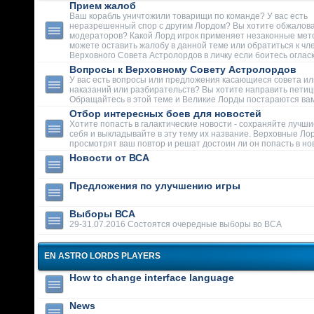
Прием жалоб
Ваш корабль уничтожили товарищи по команде? У вас есть
неразрешенный спор с другим Лордом? Вы хотите обжалова
модераторов? Какой Лорд игрок применяет незаконные мет
можете оставить жалобу в данной теме или обратиться к чл
Верховного Совета Астролордов в личку если боитесь огласк
Вопросы к Верховному Совету Астролордов
У вас есть вопросы или предложения касающиеся совета ил
наказаний или разбирательств? Вы хотите направить пети
Обращайтесь в этой теме и Великие Лорды постараются вам
Отбор интересных боев для новостей
Хотите попасть в галактические новости - сохраняйте лучши
себя и выкладывайте в эту тему их название. Верховные Ло
просмотрят ваш повтор и решат достоин ли он попасть в но
Новости от ВСА
Предложения по улучшению игры
Выборы ВСА
29-31.07.2016 Состоятся очередные выборы во ВСА
EN ASTRO LORDS PLAYERS
How to change interface language
News