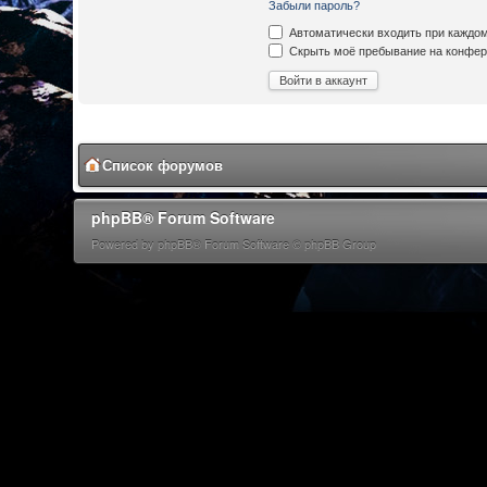
Забыли пароль?
Автоматически входить при каждо
Скрыть моё пребывание на конфере
Список форумов
phpBB® Forum Software
Powered by phpBB® Forum Software © phpBB Group