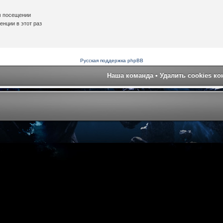
м посещении
нции в этот раз
Русская поддержка phpBB
Наша команда
•
Удалить cookies к