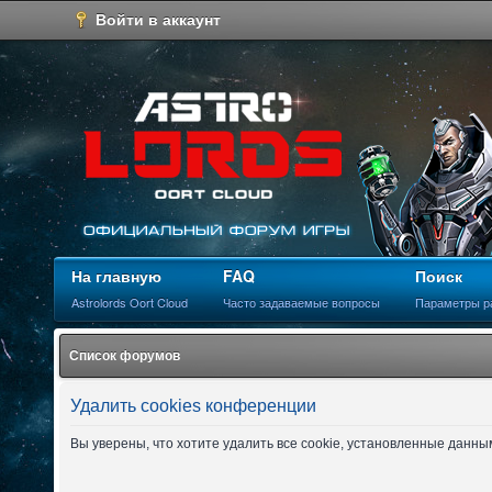
Войти в аккаунт
На главную
FAQ
Поиск
Astrolords Oort Cloud
Часто задаваемые вопросы
Параметры р
Список форумов
Удалить cookies конференции
Вы уверены, что хотите удалить все cookie, установленные данн