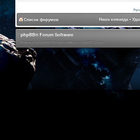
Рус
Наша команда
•
Уда
Список форумов
phpBB® Forum Software
Powered by phpBB® Forum Software © phpBB Group