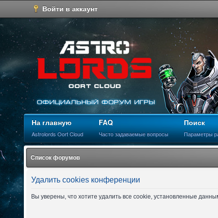
Войти в аккаунт
На главную
FAQ
Поиск
Astrolords Oort Cloud
Часто задаваемые вопросы
Параметры р
Список форумов
Удалить cookies конференции
Вы уверены, что хотите удалить все cookie, установленные данн