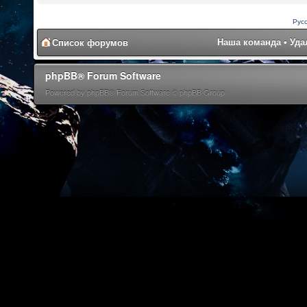
Рус
Наша команда
•
Уда
Список форумов
phpBB® Forum Software
Powered by phpBB® Forum Software © phpBB Group