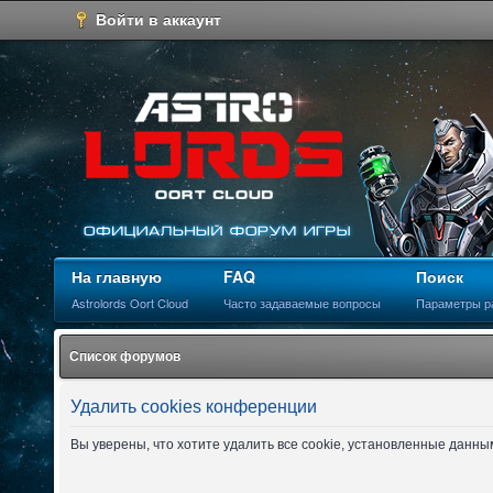
Войти в аккаунт
На главную
FAQ
Поиск
Astrolords Oort Cloud
Часто задаваемые вопросы
Параметры р
Список форумов
Удалить cookies конференции
Вы уверены, что хотите удалить все cookie, установленные данн