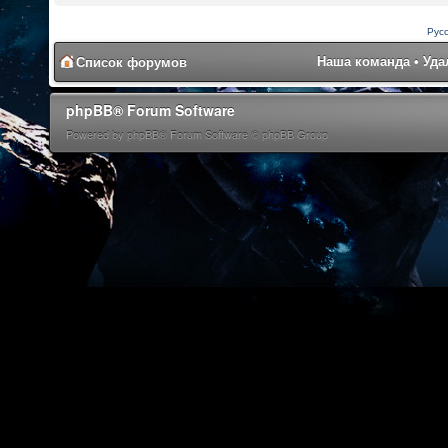
Рус
Наша команда
•
Уда
Список форумов
phpBB® Forum Software
Powered by phpBB® Forum Software © phpBB Group