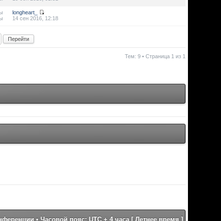
ы
longheart_
ы
14 сен 2016, 12:18
Тем: 9 • Страница
1
из
1
онференции
• Часовой пояс: UTC + 4 часа [ Летнее время ]