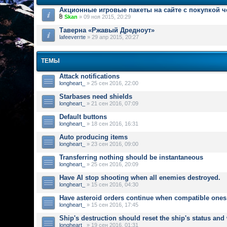
Акционные игровые пакеты на сайте с покупкой 
Skan
» 09 ноя 2015, 20:29
Таверна «Ржавый Дредноут»
lafeeverrte
» 29 апр 2015, 20:27
ТЕМЫ
Attack notifications
longheart_
» 25 сен 2016, 22:00
Starbases need shields
longheart_
» 21 сен 2016, 07:09
Default buttons
longheart_
» 18 сен 2016, 16:31
Auto producing items
longheart_
» 23 сен 2016, 09:00
Transferring nothing should be instantaneous
longheart_
» 25 сен 2016, 20:09
Have AI stop shooting when all enemies destroyed.
longheart_
» 15 сен 2016, 04:30
Have asteroid orders continue when compatible ones
longheart_
» 15 сен 2016, 17:45
Ship's destruction should reset the ship's status an
longheart_
» 19 сен 2016, 01:31