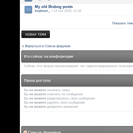
My old Bisbog posts
longheart_
» 14 сен 2016, 12:18
Показать тем
Новая тема
Вернуться в Список форумов
Кто сейчас на конференции
Сейчас этот форум просматривают: нет зарегистрированных пользоват
Права доступа
Вы
не можете
начинать темы
Вы
не можете
отвечать на сообщения
Вы
не можете
редактировать свои сообщения
Вы
не можете
удалять свои сообщения
Вы
не можете
добавлять вложения
Список форумов