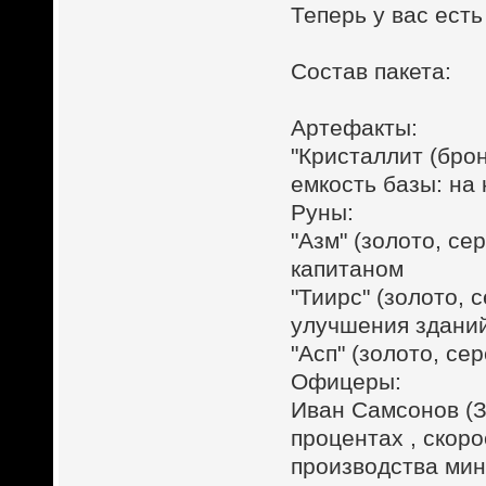
Теперь у вас ест
Состав пакета:
Артефакты:
"Кристаллит (брон
емкость базы: на
Руны:
"Азм" (золото, с
капитаном
"Тиирс" (золото, 
улучшения здани
"Асп" (золото, се
Офицеры:
Иван Самсонов (З
процентах , скор
производства мин