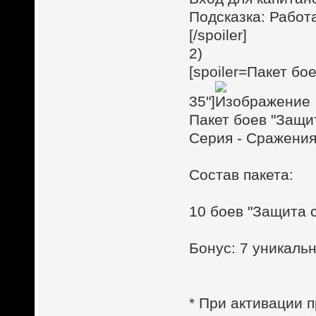
Подсказка: Работ
[/spoiler]
2)
[spoiler=Пакет бо
35"]
Пакет боев "Защи
Серия - Сражения
Состав пакета:
10 боев "Защита 
Бонус: 7 уникал
* При активации п