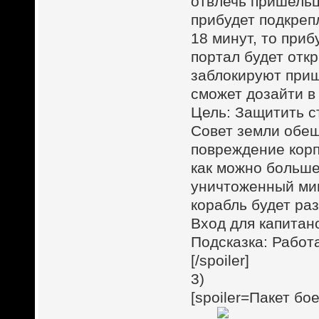
отвлечь пришельц
прибудет подкреп
18 минут, то при
портал будет откр
заблокируют приш
сможет дозайти в
Цель: Защитить с
Совет земли обе
повреждение корп
как можно больше
уничтоженный мин
корабль будет ра
Вход для капитан
Подсказка: Работ
[/spoiler]
3)
[spoiler=Пакет бо