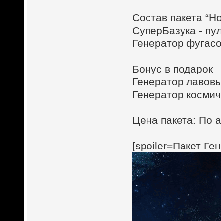
Состав пакета “Н
СуперБазука - пул
Генератор фугасов
Бонус в подарок
Генератор лавовых
Генератор космиче
Цена пакета: По а
[spoiler=Пакет Ге