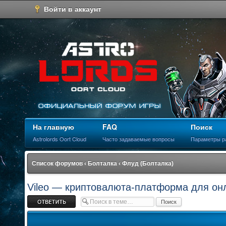
Войти в аккаунт
На главную
FAQ
Поиск
Astrolords Oort Cloud
Часто задаваемые вопросы
Параметры р
Список форумов
‹
Болталка
‹
Флуд (Болталка)
Vileo — криптовалюта-платформа для онл
Ответить