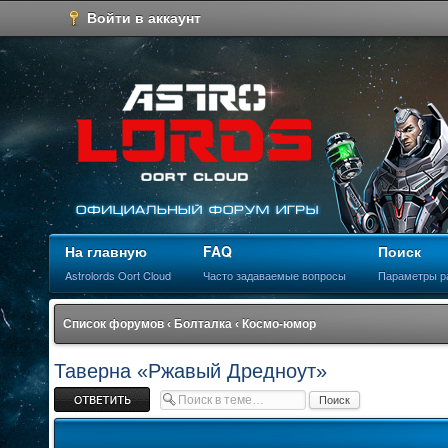
Войти в аккаунт
На главную
FAQ
Поиск
Astrolords Oort Cloud
Часто задаваемые вопросы
Параметры р
Список форумов
‹
Болталка
‹
Космо-юмор
Таверна «Ржавый Дредноут»
Ответить