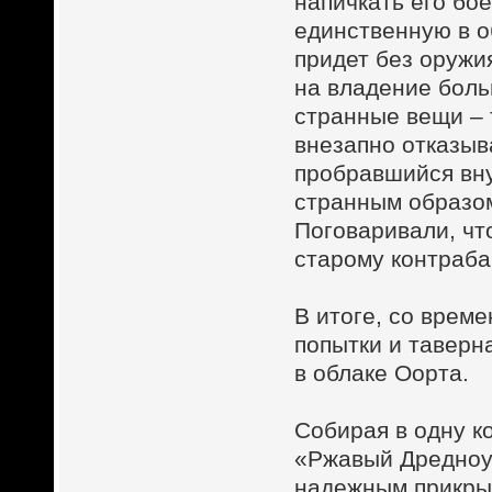
напичкать его бо
единственную в об
придет без оружия
на владение боль
странные вещи – 
внезапно отказыв
пробравшийся вну
странным образо
Поговаривали, чт
старому контраба
В итоге, со врем
попытки и тавер
в облаке Оорта.
Собирая в одну к
«Ржавый Дредноут
надежным прикрыт