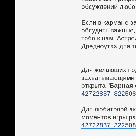
обсуждений любог
Если в кармане з
обсудить важные,
тебе к нам, Астр
Дредноута» для т
Для желающих по
захватывающими 
открыта "
Барная 
42722837_32250
Для любителей а
моментов игры ра
42722837_32250