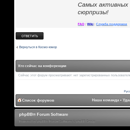
Cамых активных
сюрпризы!
FAQ
|
Wiki
|
Служба поддержки
Ответить
Вернуться в Космо-юмор
Кто сейчас на конференции
Сейчас этот форум просматривают: нет зарегистрированных пользователей
Рус
Наша команда
•
Уда
Список форумов
phpBB® Forum Software
Powered by phpBB® Forum Software © phpBB Group