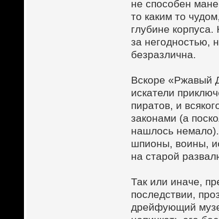
не способен мане
то каким то чудо
глубине корпуса.
за негодностью, 
безразлична.
Вскоре «Ржавый Д
искатели приключ
пиратов, и всяко
законами (а поско
нашлось немало).
шпионы, воины, и
на старой развал
Так или иначе, п
последствии, про
дрейфующий музе