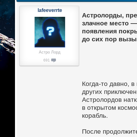
lafeeverrte
Астролорды, пр
злачное место 
появления покры
до сих пор выз
Астро Лорд
691
Когда-то давно, в
других приключен
Астролордов нат
в открытом космо
корабль.
После продолжите