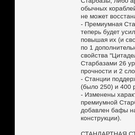
Старбазы, либо а
обычных кораблей
не может восстан
- Премиумная Ста
теперь будет уси
повышая их (и сво
по 1 дополнитель
свойства "Цитаде
Старбазами 26 ур
прочности и 2 слот
- Станции поддер
(было 250) и 400 
- Изменены харак
премиумной Старб
добавлен бафы на
конструкции).
СТАНДАРТНАЯ С