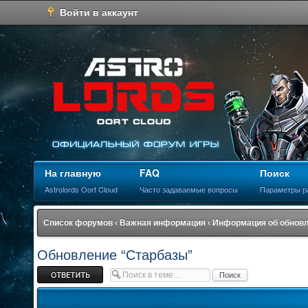
Войти в аккаунт
На главную
FAQ
Поиск
Astrolords Oort Cloud
Часто задаваемые вопросы
Параметры р
Список форумов
‹
Важная информация
‹
Информация об обнов
Обновление “Старбазы”
Ответить