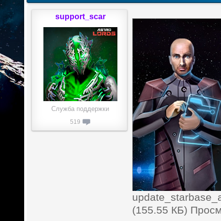
support_scar
Служба поддержки
519
update_starbase_
(155.55 КБ) Прос