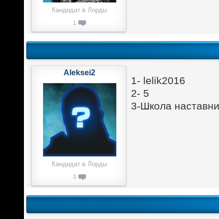
Кандидат в Лорды
1
Aleksei2
1- lelik2016
2- 5
3-Школа наставни
Кандидат в Лорды
3