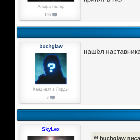
Альфа-тестер
105
buchglaw
нашёл наставника
Кандидат в Лорды
3
SkyLex
buchglaw писа