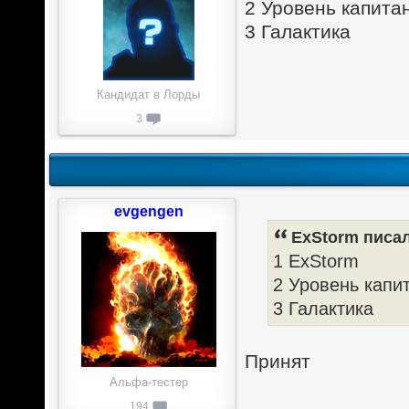
2 Уровень капита
3 Галактика
Кандидат в Лорды
3
evgengen
ExStorm писал
1 ExStorm
2 Уровень капи
3 Галактика
Принят
Альфа-тестер
194