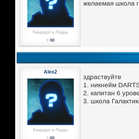
желаемая школа г
Кандидат в Лорды
3
Alex2
здраствуйте
1. никнейм DART
2. капитан 6 уров
3. школа Галактик
Кандидат в Лорды
3