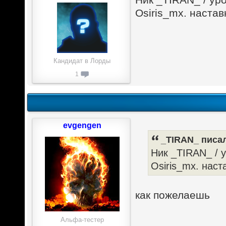
Osiris_mx. настав
Кандидат в Лорды
1
evgengen
_TIRAN_ писал
Ник _TIRAN_ / у
Osiris_mx. наст
как пожелаешь
Альфа-тестер