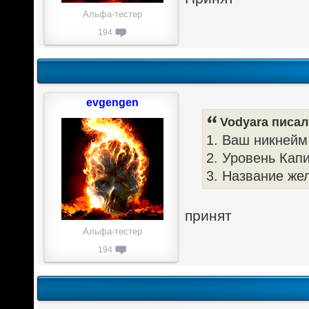
Альфа-тестер
194
evgengen
Vodyara писал(
1. Ваш никнейм 
2. Уровень Капи
3. Название же
принят
Альфа-тестер
194