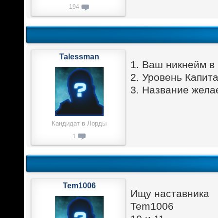
194
Talessman
1. Ваш никнейм в
2. Уровень Капита
3. Название жела
Кандидат в Лорды
1
Tem1006
Ищу наставника
Tem1006