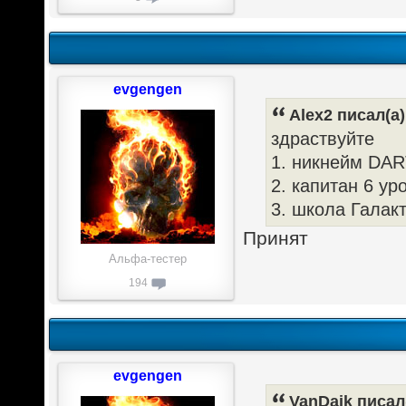
evgengen
Alex2 писал(а)
здраствуйте
1. никнейм DA
2. капитан 6 ур
3. школа Галак
Принят
Альфа-тестер
194
evgengen
VanDaik писал(