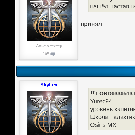
нашёл наставни
принял
Альфа-тестер
105
SkyLex
LORD6336513 п
Yurec94
уровень капита
Школа Галакти
Osiris MX