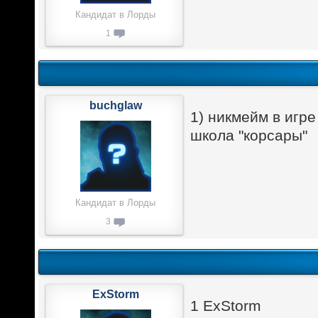
Кандидат в Лорды
1
buchglaw
1) никмейм в игр
школа "корсары"
Кандидат в Лорды
3
ExStorm
1 ExStorm