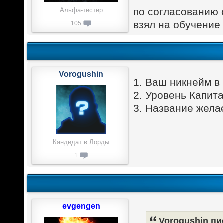
по согласованию 
Альфа-тестер
взял на обучение
105
Vorogushin
1. Ваш никнейм в
2. Уровень Капита
3. Название жела
Кандидат в Лорды
1
evgengen
Vorogushin пи