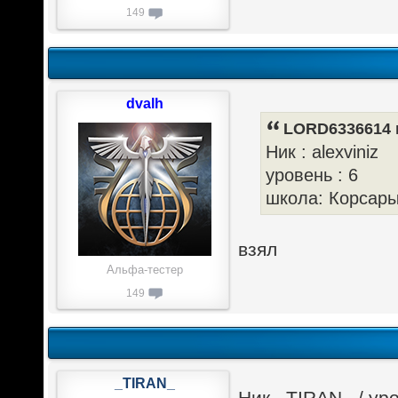
149
dvalh
LORD6336614 п
Ник : alexviniz
уровень : 6
школа: Корсар
взял
Альфа-тестер
149
_TIRAN_
Ник _TIRAN_ / уро