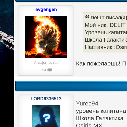
evgengen
DeLiT писал(а)
Мой ник: DELIT
Уровень капитан
Школа Галакти
Наставник :Osi
Как пожелаешь! П
Альфа-тестер
194
LORD6336513
Yurec94
уровень капитана
Школа Галактика
Osiris MX