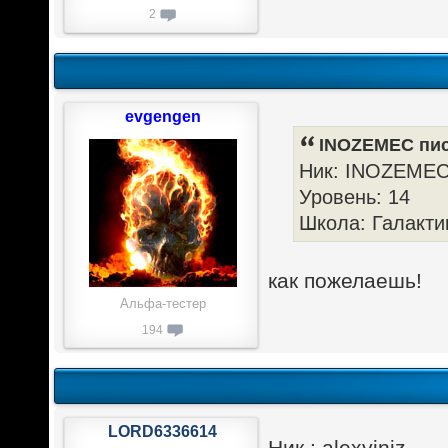
2
evgengen
INOZEMEC пис
Ник: INOZEME
Уровень: 14
Школа: Галакт
как пожелаешь!
Альфа-тестер
194
LORD6336614
Ник : alexviniz