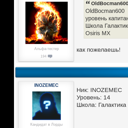
OldBocman600 
OldBocman600
уровень капита
Школа Галакти
Osiris MX
как пожелаешь!
Альфа-тестер
194
INOZEMEC
Ник: INOZEMEC
Уровень: 14
Школа: Галактик
Кандидат в Лорды