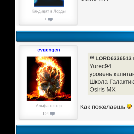
Кандидат в Лорды
1
evgengen
LORD6336513 п
Yurec94
уровень капита
Школа Галакти
Osiris MX
Как пожелаешь
Альфа-тестер
194