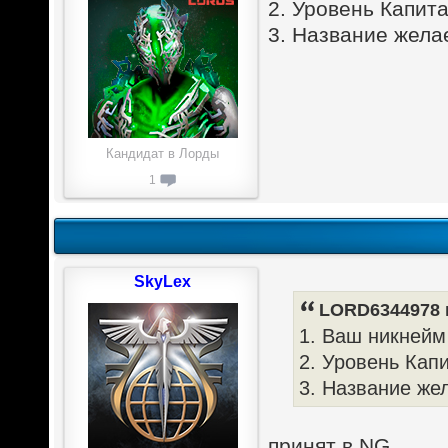
2. Уровень Капит
3. Название жела
Кандидат в Лорды
1
SkyLex
LORD6344978 п
1. Ваш никнейм
2. Уровень Кап
3. Название же
принят в NG