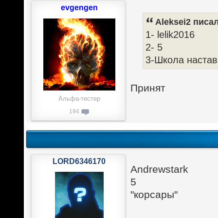
evgengen
Aleksei2 писал
1- lelik2016
2- 5
3-Школа настав
Принят
Альфа-тестер
194
LORD6346170
Andrewstark
5
"корсары"