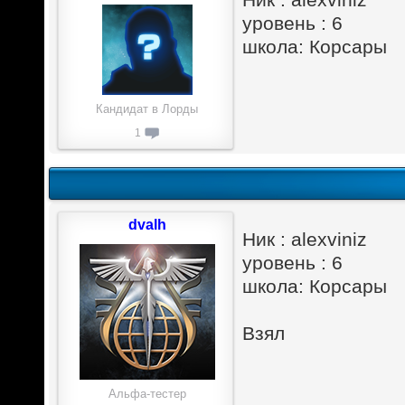
уровень : 6
школа: Корсары
Кандидат в Лорды
1
dvalh
Ник : alexviniz
уровень : 6
школа: Корсары
Взял
Альфа-тестер