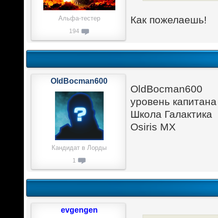
Как пожелаешь!
Альфа-тестер
194
OldBocman600
OldBocman600
уровень капитана
Школа Галактика
Osiris MX
Кандидат в Лорды
1
evgengen