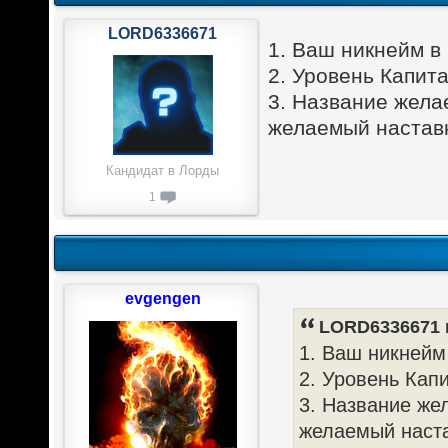
LORD6336671
1. Ваш никнейм в
2. Уровень Капит
3. Название жела
желаемый наставн
Кандидат в Лорды
1
evgengen
LORD6336671 п
1. Ваш никнейм
2. Уровень Кап
3. Название же
желаемый наста