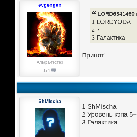
evgengen
LORD6341460 п
1 LORDYODA
2 7
3 Галактика
Принят!
Альфа-тестер
194
ShMischa
1 ShMischa
2 Уровень кэпа 5+
3 Галактика