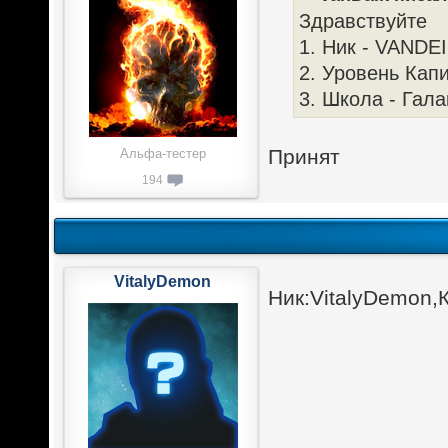
Здравствуйте
1. Ник - VANDE
2. Уровень Капи
3. Школа - Гала
Принят
Альфа-тестер
194
VitalyDemon
Ник:VitalyDemon,