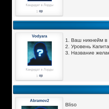
Кандидат в Лорды
1
Vodyara
1. Ваш никнейм в 
2. Уровень Капита
3. Название жела
Кандидат в Лорды
1
Abramov2
Bliso