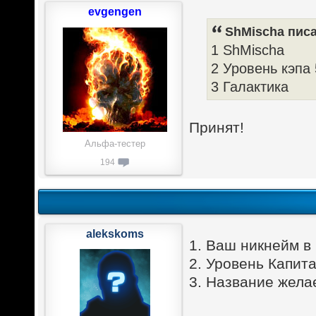
evgengen
ShMischa писа
1 ShMischa
2 Уровень кэпа
3 Галактика
Принят!
Альфа-тестер
194
alekskoms
1. Ваш никнейм в
2. Уровень Капит
3. Название жела