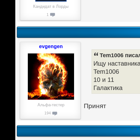
Кандидат в Лорды
1
evgengen
Tem1006 писал
Ищу наставник
Tem1006
10 и 11
Галактика
Принят
Альфа-тестер
194