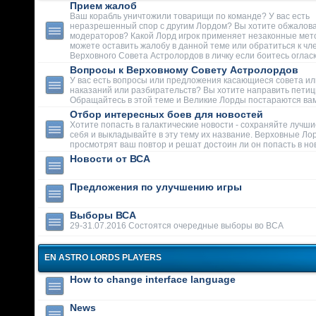
Прием жалоб
Ваш корабль уничтожили товарищи по команде? У вас есть
неразрешенный спор с другим Лордом? Вы хотите обжалова
модераторов? Какой Лорд игрок применяет незаконные мет
можете оставить жалобу в данной теме или обратиться к чл
Верховного Совета Астролордов в личку если боитесь огласк
Вопросы к Верховному Совету Астролордов
У вас есть вопросы или предложения касающиеся совета ил
наказаний или разбирательств? Вы хотите направить пети
Обращайтесь в этой теме и Великие Лорды постараются вам
Отбор интересных боев для новостей
Хотите попасть в галактические новости - сохраняйте лучши
себя и выкладывайте в эту тему их название. Верховные Ло
просмотрят ваш повтор и решат достоин ли он попасть в но
Новости от ВСА
Предложения по улучшению игры
Выборы ВСА
29-31.07.2016 Состоятся очередные выборы во ВСА
EN ASTRO LORDS PLAYERS
How to change interface language
News