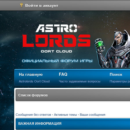
Войти в аккаунт
На главную
FAQ
Поиск
Astrolords Oort Cloud
Часто задаваемые вопросы
Параметры р
Список форумов
Сообщения без ответов
•
Активные темы
•
Ваши сообщения
ВАЖНАЯ ИНФОРМАЦИЯ