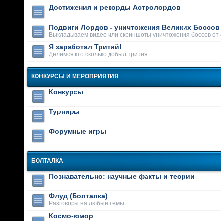
Достижения и рекорды Астролордов
Подвиги Лордов - уничтожения Великих Боссов
Выкладываем видео или скриншоты уничтожения боссов от 
Я заработал Тритий!
Делимся кто сколько добыл трития
КОНКУРСЫ И МЕРОПРИЯТИЯ
Конкурсы
Турниры
Форумные игры
БОЛТАЛКА
Познавательно: научные факты и теории
Флуд (Болталка)
Разговоры на любые темы.
Космо-юмор