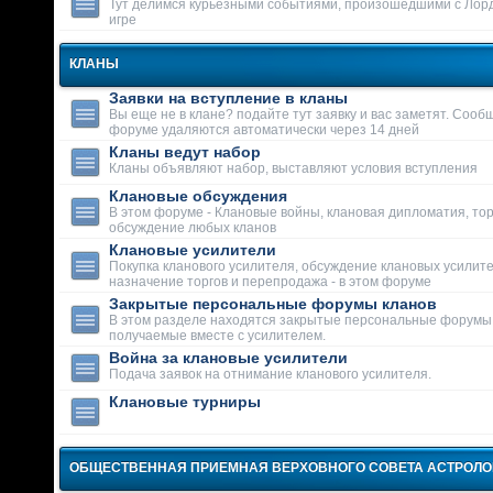
Тут делимся курьезными событиями, произошедшими с Лор
игре
КЛАНЫ
Заявки на вступление в кланы
Вы еще не в клане? подайте тут заявку и вас заметят. Сооб
форуме удаляются автоматически через 14 дней
Кланы ведут набор
Кланы объявляют набор, выставляют условия вступления
Клановые обсуждения
В этом форуме - Клановые войны, клановая дипломатия, тор
обсуждение любых кланов
Клановые усилители
Покупка кланового усилителя, обсуждение клановых усилит
назначение торгов и перепродажа - в этом форуме
Закрытые персональные форумы кланов
В этом разделе находятся закрытые персональные форумы
получаемые вместе с усилителем.
Война за клановые усилители
Подача заявок на отнимание кланового усилителя.
Клановые турниры
ОБЩЕСТВЕННАЯ ПРИЕМНАЯ ВЕРХОВНОГО СОВЕТА АСТРОЛ