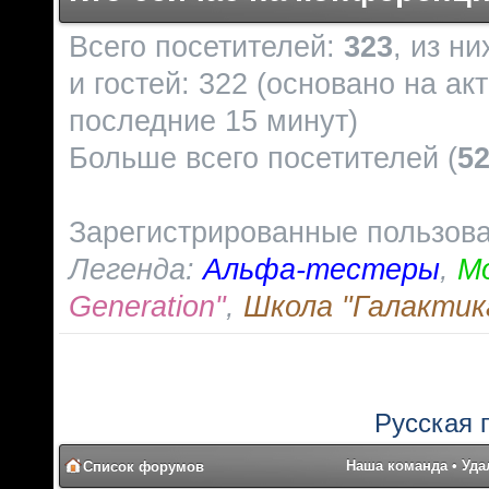
Всего посетителей:
323
, из н
и гостей: 322 (основано на ак
последние 15 минут)
Больше всего посетителей (
5
Зарегистрированные пользов
Легенда:
Альфа-тестеры
,
М
Generation"
,
Школа "Галактик
Русская 
Наша команда
•
Уда
Список форумов