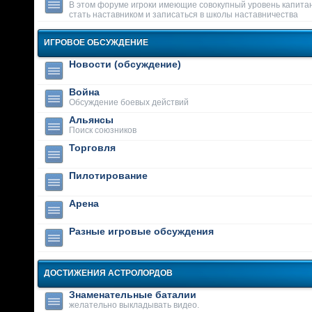
В этом форуме игроки имеющие совокупный уровень капитан
стать наставником и записаться в школы наставничества
ИГРОВОЕ ОБСУЖДЕНИЕ
Новости (обсуждение)
Война
Обсуждение боевых действий
Альянсы
Поиск союзников
Торговля
Пилотирование
Арена
Разные игровые обсуждения
ДОСТИЖЕНИЯ АСТРОЛОРДОВ
Знаменательные баталии
желательно выкладывать видео.