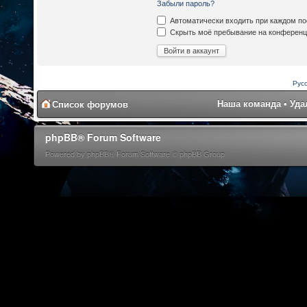
Забыли пароль?
Автоматически входить при каждом п
Скрыть моё пребывание на конференци
Рус
Наша команда
•
Уда
Список форумов
phpBB® Forum Software
Powered by phpBB® Forum Software © phpBB Group