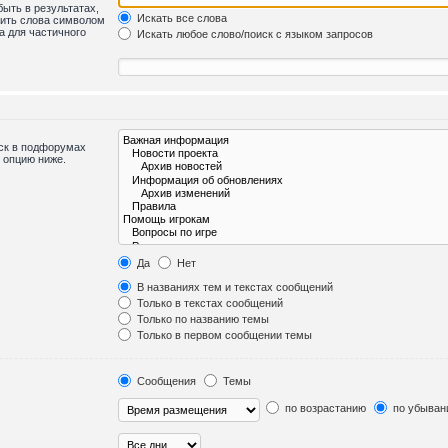
быть в результатах,
Искать все слова
лить слова символом
а для частичного
Искать любое слово/поиск с языком запросов
иск в подфорумах
 опцию ниже.
Да
Нет
В названиях тем и текстах сообщений
Только в текстах сообщений
Только по названию темы
Только в первом сообщении темы
Сообщения
Темы
по возрастанию
по убыван