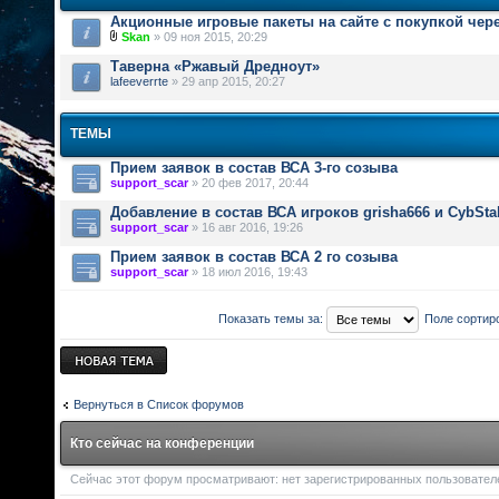
Акционные игровые пакеты на сайте с покупкой чер
Skan
» 09 ноя 2015, 20:29
Таверна «Ржавый Дредноут»
lafeeverrte
» 29 апр 2015, 20:27
ТЕМЫ
Прием заявок в состав ВСА 3-го созыва
support_scar
» 20 фев 2017, 20:44
Добавление в состав ВСА игроков grisha666 и CybSta
support_scar
» 16 авг 2016, 19:26
Прием заявок в состав ВСА 2 го созыва
support_scar
» 18 июл 2016, 19:43
Показать темы за:
Поле сортир
Новая тема
Вернуться в Список форумов
Кто сейчас на конференции
Сейчас этот форум просматривают: нет зарегистрированных пользователей