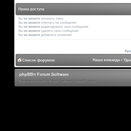
Права доступа
Вы
не можете
начинать темы
Вы
не можете
отвечать на сообщения
Вы
не можете
редактировать свои сообщения
Вы
не можете
удалять свои сообщения
Вы
не можете
добавлять вложения
Рус
Наша команда
•
Уда
Список форумов
phpBB® Forum Software
Powered by phpBB® Forum Software © phpBB Group