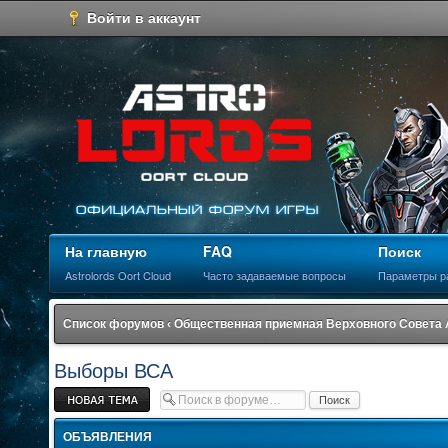
Войти в аккаунт
На главную
FAQ
Поиск
Astrolords Oort Cloud
Часто задаваемые вопросы
Параметры р
Список форумов
‹
Общественная приемная Верховного Совета
Выборы ВСА
Новая тема
ОБЪЯВЛЕНИЯ