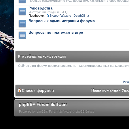
Просьба ознакомиться с FAQ перед тем, как оставить свое сообще
Руководства
Инструкции, гайды и F.A.Q.
Подфорум:
Видео-Гайды от DeathDima
Вопросы к администрации форума
Вопросы по платежам в игре
Кто сейчас на конференции
Сейчас этот форум просматривают: нет зарегистрированных пользователей
Рус
Наша команда
•
Уда
Список форумов
phpBB® Forum Software
Powered by phpBB® Forum Software © phpBB Group