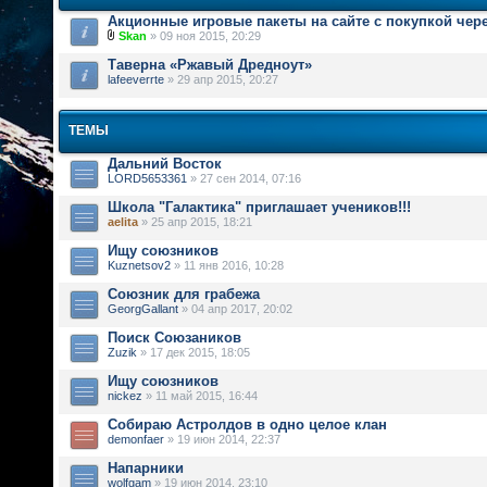
Акционные игровые пакеты на сайте с покупкой чер
Skan
» 09 ноя 2015, 20:29
Таверна «Ржавый Дредноут»
lafeeverrte
» 29 апр 2015, 20:27
ТЕМЫ
Дальний Восток
LORD5653361
» 27 сен 2014, 07:16
Школа "Галактика" приглашает учеников!!!
aelita
» 25 апр 2015, 18:21
Ищу союзников
Kuznetsov2
» 11 янв 2016, 10:28
Союзник для грабежа
GeorgGallant
» 04 апр 2017, 20:02
Поиск Союзаников
Zuzik
» 17 дек 2015, 18:05
Ищу союзников
nickez
» 11 май 2015, 16:44
Собираю Астролдов в одно целое клан
demonfaer
» 19 июн 2014, 22:37
Напарники
wolfgam
» 19 июн 2014, 23:10