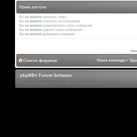
Права доступа
Вы
не можете
начинать темы
Вы
не можете
отвечать на сообщения
Вы
не можете
редактировать свои сообщения
Вы
не можете
удалять свои сообщения
Вы
не можете
добавлять вложения
Рус
Наша команда
•
Уда
Список форумов
phpBB® Forum Software
Powered by phpBB® Forum Software © phpBB Group