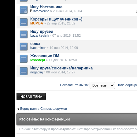
Ищу Наставника
lafeeverrte
» 20 июн 2014, 18:04
Корсары ищут учеников=)
MUMBA
» 27 апр 2015, 21:52
Ищу друзей
Lazarkevich
» 07 апр 2015, 13:52
союз
haosminor
» 19 сен 2014, 12:09
Желающих DM.
lesostepi
» 17 дек 2014, 18:50
Ищу друга/союзника/напарника
negadiaj
» 08 июл 2014, 17:27
Показать темы за:
Поле сортир
Новая тема
Вернуться в Список форумов
Кто сейчас на конференции
Сейчас этот форум просматривают: нет зарегистрированных пользователей