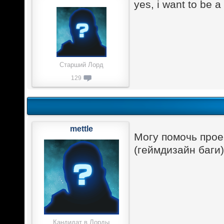
yes, i want to be
Старший Лорд
129
mettle
Могу помочь прое
(геймдизайн баги
Кандидат в Лорды