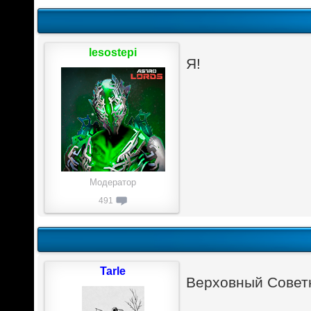
lesostepi
Я!
Модератор
491
Tarle
Верховный Советн