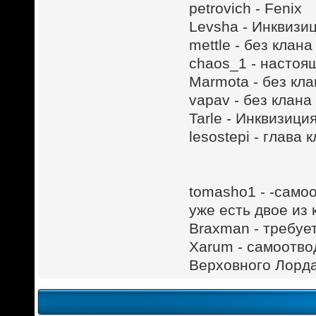
petrovich - Fenix
Levsha - Инквизи
mettle - без клана
chaos_1 - настоящ
Marmota - без кл
vapav - без клана
Tarle - Инквизици
lesostepi - глава 
tomasho1 - -само
уже есть двое из 
Braxman - требуе
Xarum - самоотво
Верховного Лорд