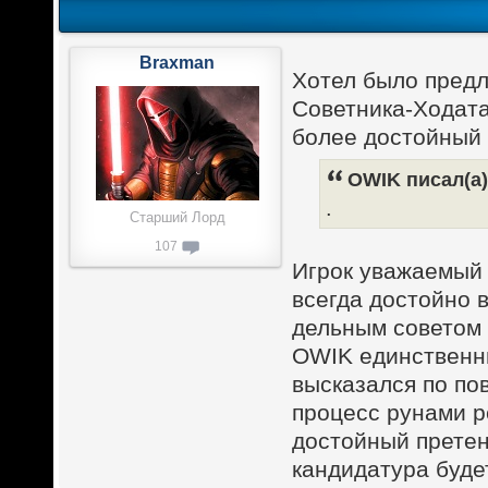
Braxman
Хотел было предл
Советника-Ходата
более достойный 
OWIK писал(а)
.
Старший Лорд
107
Игрок уважаемый 
всегда достойно в
дельным советом 
OWIK единственны
высказался по по
процесс рунами р
достойный претен
кандидатура буде