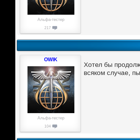
Альфа-тестер
217
OWIK
Хотел бы продолж
всяком случае, пы
Альфа-тестер
104