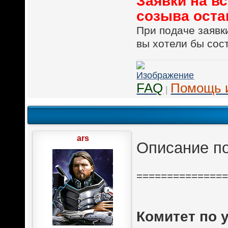
Заявки на в
созыва оста
При подаче заявк
вы хотели бы сос
FAQ
Помощь 
|
ars
Описание по
==============
Комитет по 