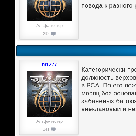
повода к разного
Альфа-тестер
292
m1277
Категорически п
должность верхов
в ВСА. По его ло
месяц без основа
забаненых багоюз
внеклановый и не
Альфа-тестер
141