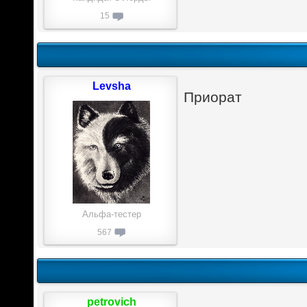
15
Levsha
Приорат
Альфа-тестер
567
petrovich