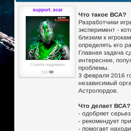
support_scar
Что такое ВСА?
Разработчики игр
эксперимент - ко
близким к игрокам
определять его р
Главная задача 
интереснее, попу
Служба поддержки
проблемы.
519
3 февраля 2016 г
независимый орга
Астролордов.
Что делает ВСА?
- одобряет серье
- рекомендует пр
- помогает наход