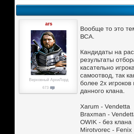
ars
Вообще то это те
ВСА.
Кандидаты на рас
результаты отбор
касательно игро
самоотвод, так к
Верховный АрхиЛорд
более 2х игроков 
673
данного клана.
Xarum - Vendetta
Braxman - Vendett
OWIK - без клана
Mirotvorec - Fenix