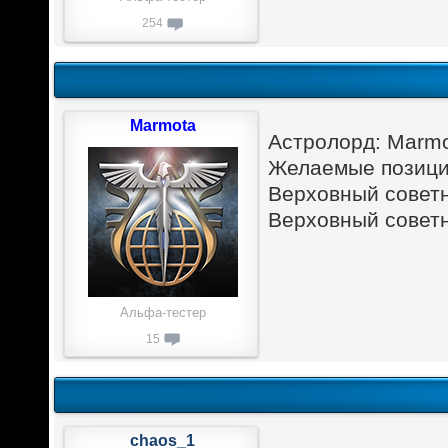
254
Marmota
Астролорд: Marm
Желаемые позици
Верховный советн
Верховный советн
Альфа-тестер
15
chaos_1