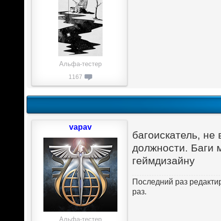
Альфа-тестер
1167
vapav
багоискатель, не
должности. Баги м
геймдизайну
Последний раз редакт
раз.
Альфа-тестер