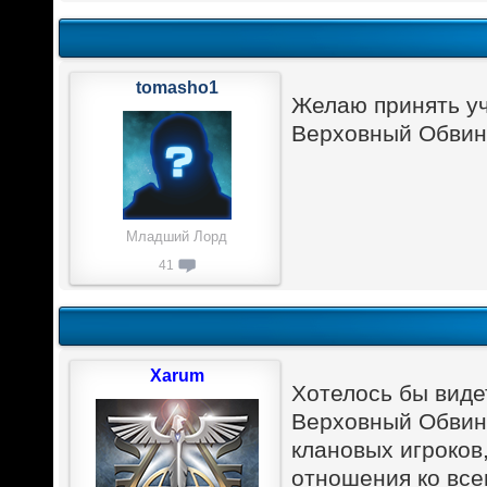
tomasho1
Желаю принять уч
Верховный Обвин
Младший Лорд
41
Xarum
Хотелось бы виде
Верховный Обвини
клановых игроков
отношения ко все