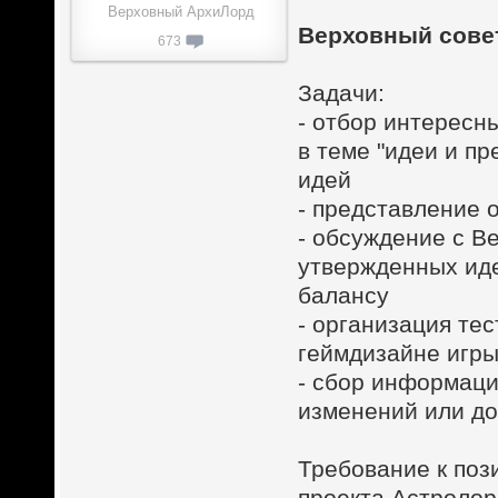
Верховный АрхиЛорд
Верховный сове
673
Задачи:
- отбор интересн
в теме "идеи и п
идей
- представление 
- обсуждение с В
утвержденных иде
балансу
- организация те
геймдизайне игры
- сбор информаци
изменений или до
Требование к поз
проекта Астролор