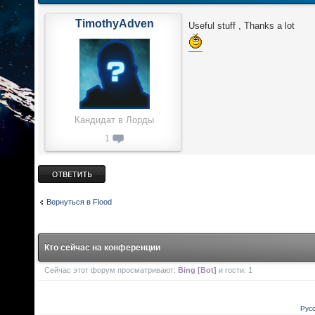
TimothyAdven
Useful stuff , Thanks a lot
Кандидат в Лорды
1
Ответить
Вернуться в Flood
Кто сейчас на конференции
Сейчас этот форум просматривают:
Bing [Bot]
и гости: 1
Рус