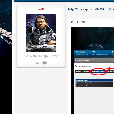
ars
http://f1.s.qip.ru/cMfvWHPW.p
ВЛОЖЕНИЯ
Верховный АрхиЛорд
673