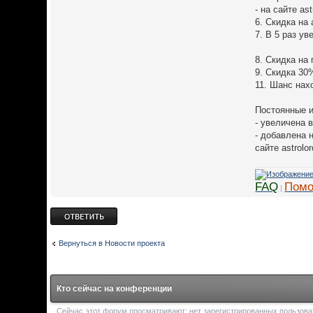
- на сайте as
6. Скидка на
7. В 5 раз у
8. Скидка на
9. Скидка 30
11. Шанс нах
Постоянные 
- увеличена 
- добавлена 
сайте astrolo
FAQ
Помо
|
Ответить
Вернуться в Новости проекта
Кто сейчас на конференции
Сейчас этот форум просматривают: нет зарегистрированных пользоват