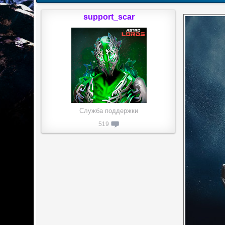
support_scar
Служба поддержки
519