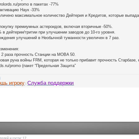
trolords.ru/promo в пакетах -77%
 активацию Наук -33%
величено максимальное количество Дейтерия и Кредитов, которые выпада
 покупку премиумных астероидов, включая вторичные -50%.
% в дейтерии/тритии при улучшении заводов до 10-го уровня.
ождения улучшений в Необычной туманности увеличен в 7 раз.
изменения:
в 2 раза прочность Станции на MOBA 50.
новая руна войны FRM, которая не только прибавит прочность Старбазе, 
rds.ru/promo (пакет “Предельная Защита”
щь игроку
Служба поддержки
|
елей и гости: 17