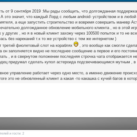
ть от 9 сентября 2019 :Мы рады сообщить, что долгожданная поддержка 
 А это значит, что каждый Лорд с любым android- устройством и в любой
риятеля, а еще запустить строительство и вовремя совершить маневр А
ечательно долгожданное обновление мобильного клиента , но в этой игр
к у других , но я в новый клиент захожу через 100500 попыток и то не в
ась без нареканий т.к то же устройство с тем же интернетом )
ет третий фиолетовый слот на кораблях
, это вообще как смогли сдел
гда он заполняется видно не последнее сообщение а первое и его постоян
ать , и в свернутом положении последняя строчка чата отображается не
одец придумал сделать купол астероида подсвечивающимся мутным , в и
ивное управление работает через одно место, а именно движение происхо
итоге это не обновленный клиент а какая -то какашка с кучей багов в кот
елей и гости: 2