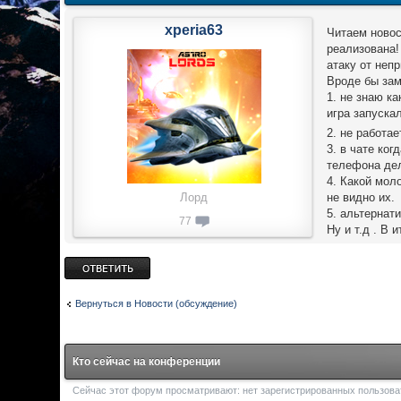
xperia63
Читаем новос
реализована!
атаку от неп
Вроде бы зам
1. не знаю ка
игра запускал
2. не работа
3. в чате ко
телефона дел
4. Какой мол
Лорд
не видно их.
5. альтернат
77
Ну и т.д . В 
Ответить
Вернуться в Новости (обсуждение)
Кто сейчас на конференции
Сейчас этот форум просматривают: нет зарегистрированных пользоват