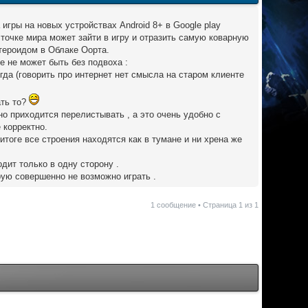
игры на новых устройствах Android 8+ в Google play
 точке мира может зайти в игру и отразить самую коварную
стероидом в Облаке Оорта.
е не может быть без подвоха :
сегда (говорить про интернет нет смысла на старом клиенте
ать то?
но приходится перелистывать , а это очень удобно с
 корректно.
тоге все строения находятся как в тумане и ни хрена же
дит только в одну сторону .
орую совершенно не возможно играть .
1 сообщение • Страница
1
из
1