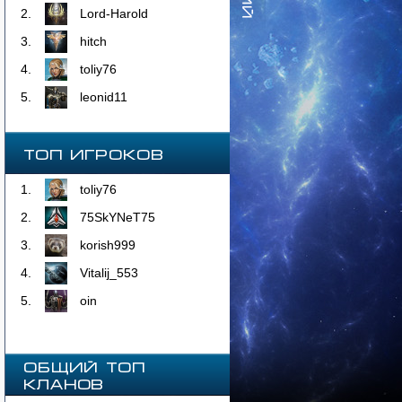
2.
Lord-Harold
3.
hitch
4.
toliy76
5.
leonid11
Топ Игроков
1.
toliy76
2.
75SkYNeT75
3.
korish999
4.
Vitalij_553
5.
oin
ОБЩИЙ ТОП
КЛАНОВ