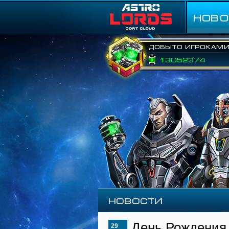
НОВО
Добыто игроками
13052374
Новости
День Рождения A
29