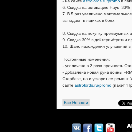
- на сайте
astrolords.ru/promo
в пак
6. Скидка на активацию Наук -33%
7. В 5 раз увеличено максимальное
выпадают в ящиках в боях.
8. Скидка на покупку премиумных 
9. Скидка 30% в дейтерии/тритии п
10. Шанс нахождения улучшений в 
Постоянные изменения:
- увеличена в 2 раза прочность Ст
- добавлена новая руна войны FRM
Старбазе, но и ускорит ее ремонт. 
сайте
astrolords.ru/promo
(пакет “П
Все Новости