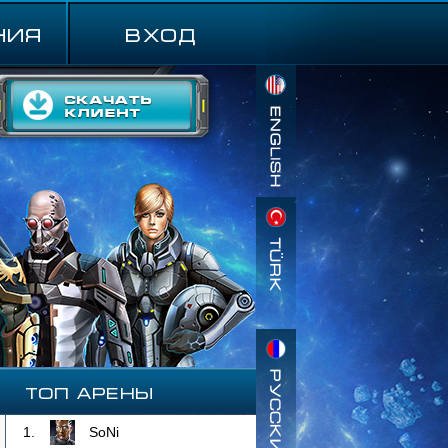
ния
ВХОД
Топ Арены
1.
SoNi