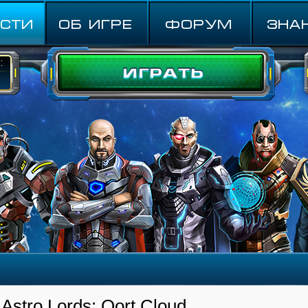
СТИ
ОБ ИГРЕ
ФОРУМ
Зна
:
stro Lords: Oort Cloud