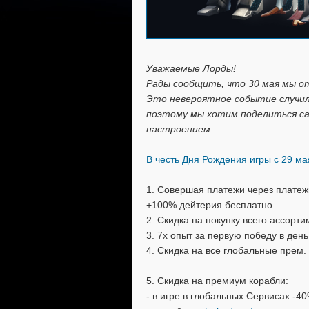
Уважаемые Лорды!
Рады сообщить, что 30 мая мы от
Это невероятное событие случил
поэтому мы хотим поделиться са
настроением.
В честь Дня Рождения игры с 29 ма
1. Совершая платежи через платеж
+100% дейтерия бесплатно.
2. Скидка на покупку всего ассорт
3. 7x опыт за первую победу в день
4. Скидка на все глобальные прем.
5. Скидка на премиум корабли:
- в игре в глобальных Сервисах -4