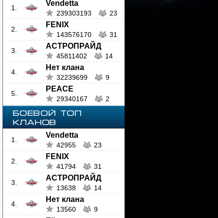
Vendetta
1.
239303193
23
FENIX
2.
143576170
31
АСТРОПРАЙД
3.
45811402
14
Нет клана
4.
32239699
9
PEACE
5.
29340167
2
БОЕВОЙ ТОП
КЛАНОВ
Vendetta
1.
42955
23
FENIX
2.
41794
31
АСТРОПРАЙД
3.
13638
14
Нет клана
4.
13560
9