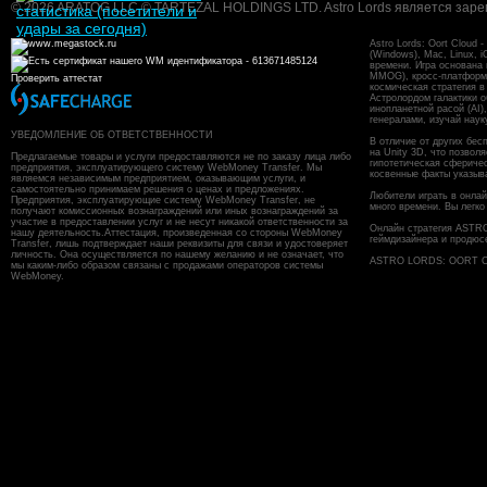
© 2026 ARATOG LLC © TARTEZAL HOLDINGS LTD. Astro Lords является заре
Astro Lords: Oort Cloud
(Windows), Mac, Linux, 
времени. Игра основана
MMOG), кросс-платформен
Проверить аттестат
космическая стратегия в
Астролордом галактики о
инопланетной расой (AI)
генералами, изучай наук
УВЕДОМЛЕНИЕ ОБ ОТВЕТСТВЕННОСТИ
В отличие от других бес
на Unity 3D, что позвол
Предлагаемые товары и услуги предоставляются не по заказу лица либо
гипотетическая сфериче
предприятия, эксплуатирующего систему WebMoney Transfer. Мы
косвенные факты указыв
являемся независимым предприятием, оказывающим услуги, и
самостоятельно принимаем решения о ценах и предложениях.
Любители играть в онлайн
Предприятия, эксплуатирующие систему WebMoney Transfer, не
много времени. Вы легко
получают комиссионных вознаграждений или иных вознаграждений за
участие в предоставлении услуг и не несут никакой ответственности за
Онлайн стратегия ASTR
нашу деятельность.Аттестация, произведенная со стороны WebMoney
геймдизайнера и продюс
Transfer, лишь подтверждает наши реквизиты для связи и удостоверяет
личность. Она осуществляется по нашему желанию и не означает, что
ASTRO LORDS: OORT CL
мы каким-либо образом связаны с продажами операторов системы
WebMoney.