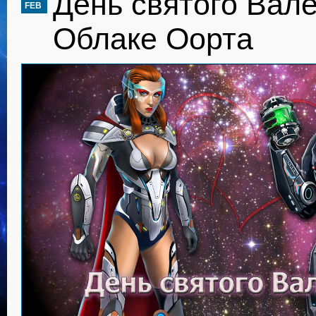
День святого Вал
FEB
Облаке Оорта