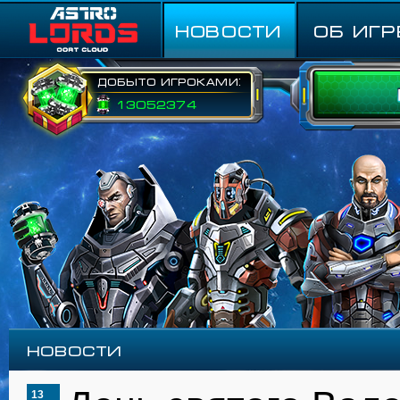
НОВОСТИ
ОБ ИГР
Добыто игроками:
13052374
Новости
13