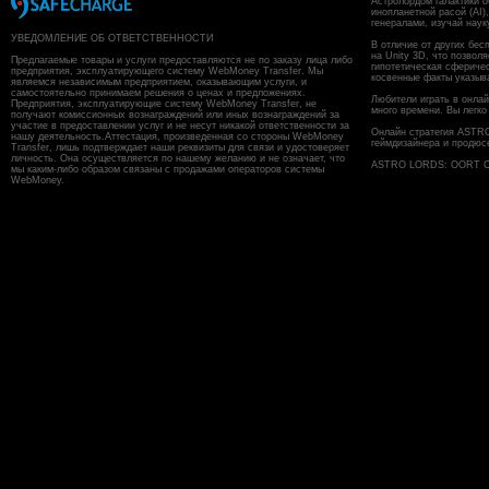
Астролордом галактики о
инопланетной расой (AI)
генералами, изучай наук
УВЕДОМЛЕНИЕ ОБ ОТВЕТСТВЕННОСТИ
В отличие от других бес
на Unity 3D, что позвол
Предлагаемые товары и услуги предоставляются не по заказу лица либо
гипотетическая сфериче
предприятия, эксплуатирующего систему WebMoney Transfer. Мы
косвенные факты указыв
являемся независимым предприятием, оказывающим услуги, и
самостоятельно принимаем решения о ценах и предложениях.
Любители играть в онлайн
Предприятия, эксплуатирующие систему WebMoney Transfer, не
много времени. Вы легко
получают комиссионных вознаграждений или иных вознаграждений за
участие в предоставлении услуг и не несут никакой ответственности за
Онлайн стратегия ASTR
нашу деятельность.Аттестация, произведенная со стороны WebMoney
геймдизайнера и продюс
Transfer, лишь подтверждает наши реквизиты для связи и удостоверяет
личность. Она осуществляется по нашему желанию и не означает, что
ASTRO LORDS: OORT CL
мы каким-либо образом связаны с продажами операторов системы
WebMoney.