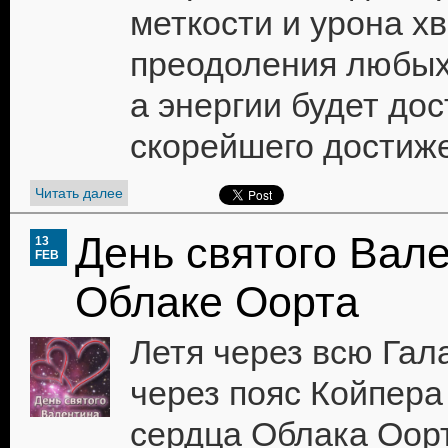
меткости и урона х
преодоления любых
а энергии будет до
скорейшего достиж
Читать далее
День святого Вал
13
FEB
Облаке Оорта
Летя через всю Гал
через пояс Койпера
сердца Облака Оор