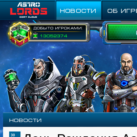
НОВОСТИ
ОБ ИГР
Добыто игроками:
13052374
Новости
30