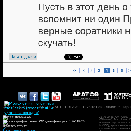
Пусть в этот день о
вспомнит ни один П
верные соратники н
скучать!
Читать далее
<<
<
2
3
4
5
6
>
© 2026 ARATOG LLC © TARTEZAL HOLDINGS LTD. Astro Lords является заре
Astro Lords: Oort Cloud
(Windows), Mac, Linux, 
времени. Игра основана
MMOG), кросс-платформен
Проверить аттестат
космическая стратегия в