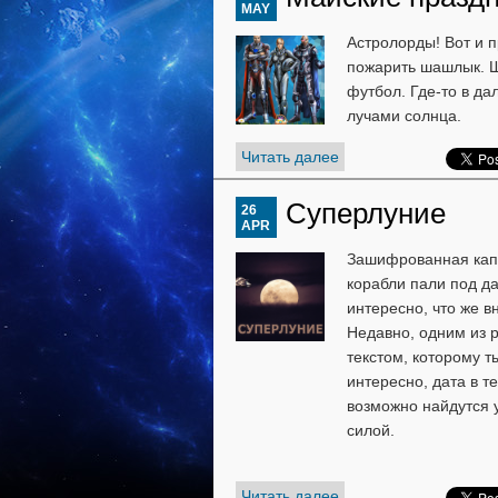
MAY
Астролорды! Вот и 
пожарить шашлык. Ш
футбол. Где-то в д
лучами солнца.
Читать далее
Суперлуние
26
APR
Зашифрованная капс
корабли пали под д
интересно, что же 
Недавно, одним из 
текстом, которому т
интересно, дата в т
возможно найдутся 
силой.
Читать далее