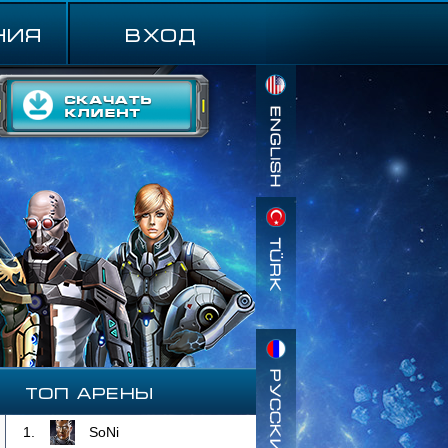
ния
ВХОД
Топ Арены
1.
SoNi