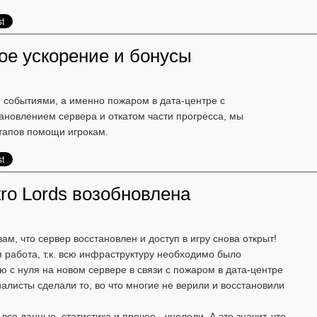
е ускорение и бонусы
и событиями, а именно пожаром в дата-центре с
новлением сервера и откатом части прогресса, мы
этапов помощи игрокам.
tro Lords возобновлена
м, что сервер восстановлен и доступ в игру снова открыт!
 работа, т.к. всю инфраструктуру необходимо было
 с нуля на новом сервере в связи с пожаром в дата-центре
алисты сделали то, во что многие не верили и восстановили
все данные, статистика и прочее - уцелели. А это значит, что