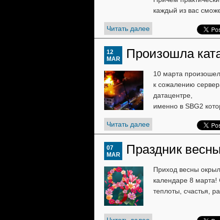
каждый из вас сможе
Читать далее
Произошла кат
12
MAR
10 марта произошел
к сожалению сервер
датацентре,
именно в SBG2 кото
Читать далее
Праздник весны
07
MAR
Приход весны окрыля
календаре 8 марта!
теплоты, счастья, р