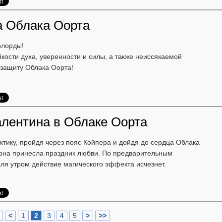
а Облака Оорта
олорды!
кости духа, уверенности и силы, а также неиссякаемой
 защиту Облака Оорта!
алентина в Облаке Оорта
ктику, пройдя через пояс Койпера и дойдя до сердца Облака
она принесла праздник любви. По предварительным
ля утром действие магического эффекта исчезнет.
<
1
2
3
4
5
>
>>