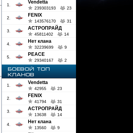
Vendetta
1.
239303193
23
FENIX
2.
143576170
31
АСТРОПРАЙД
3.
45811402
14
Нет клана
4.
32239699
9
PEACE
5.
29340167
2
БОЕВОЙ ТОП
КЛАНОВ
Vendetta
1.
42955
23
FENIX
2.
41794
31
АСТРОПРАЙД
3.
13638
14
Нет клана
4.
13560
9