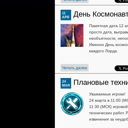
День Космонав
11
APR
Памятная дата 12 а
просто дата, выграв
необъятности, непо
Именно День космон
каждого Лорда.
Читать далее
Плановые техни
24
MAR
Уважаемые игроки!
24 марта в 11:00 (М
11:30 (МСК) игрово
технических работ.
извинения за неудоб