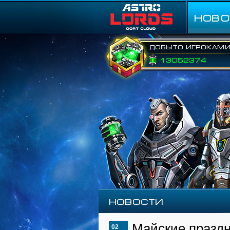
НОВО
Добыто игроками
13052374
Новости
Майские праздн
02