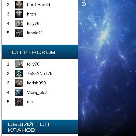
2.
Lord-Harold
3.
hitch
4.
toliy76
5.
leonid11
Топ Игроков
1.
toliy76
2.
75SkYNeT75
3.
korish999
4.
Vitalij_553
5.
oin
ОБЩИЙ ТОП
КЛАНОВ