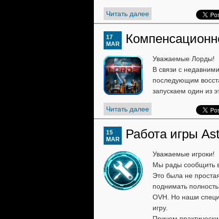
Читать далее
Компенсационно
17
MAR
Уважаемые Лорды!
В связи с недавним
последующим восста
запускаем один из 
Читать далее
Работа игры As
15
MAR
Уважаемые игроки!
Мы рады сообщить ва
Это была не простая
поднимать полностью
OVH. Но наши специ
игру.
Причем практически 