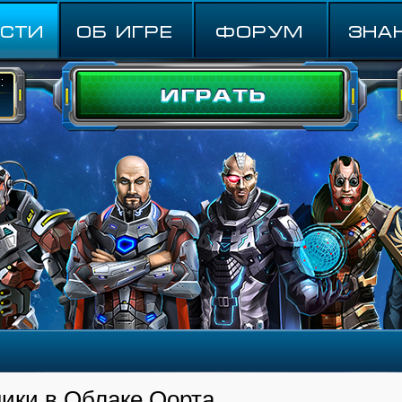
СТИ
ОБ ИГРЕ
ФОРУМ
Зна
:
ики в Облаке Оорта