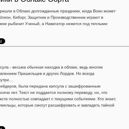
пришли в Облако долгожданные праздники, когда Воин может
пион, Киборг, Защитник и Производственник играют в
алеке рыбачит Ученый, а Навигатор нежится под теплыми
ула - весьма обычная находка в облаке, ведь многие
авлением Пришельцев и других Лордов. Но всегда
внутри…
рейдеров, была передана капсула с зашифрованным
ысячи лет. Текст не поддается полному переводу, но, что
ексте полностью совпадает с текущими событиями. Кто знает,
умельцы, которые смогут расшифровать и завладеть тайной