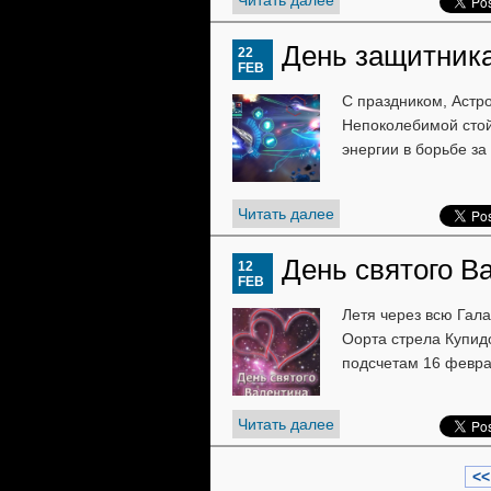
Читать далее
День защитник
22
FEB
С праздником, Астр
Непоколебимой стой
энергии в борьбе за
Читать далее
День святого В
12
FEB
Летя через всю Гала
Оорта стрела Купид
подсчетам 16 февра
Читать далее
<<